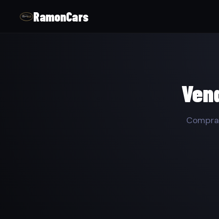
RamonCars
Vend
Compram