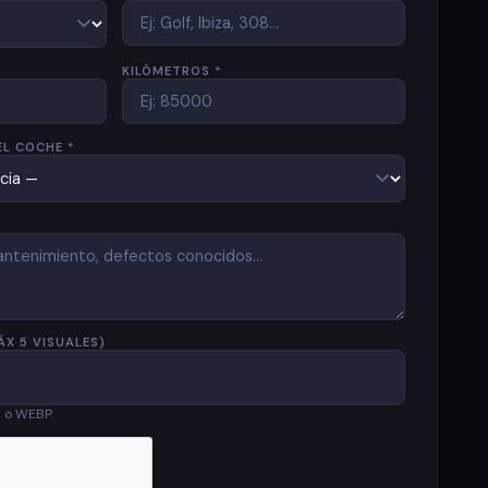
KILÓMETROS *
EL COCHE *
ÁX 5 VISUALES)
G o WEBP.