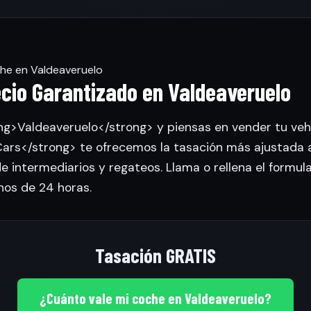
e en Valdeaveruelo
ecio Garantizado en Valdeaveruelo
ng>Valdeaveruelo</strong> y piensas en vender tu vehí
rs</strong> te ofrecemos la tasación más ajustada 
de intermediarios y regateos. Llama o rellena el formul
nos de 24 horas.
Tasación GRATIS
¿Cuánto vale mi coche en Valdeaveruelo?