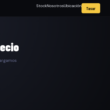
Stock
Nosotros
Ubicación
Tasar
recio
cargamos