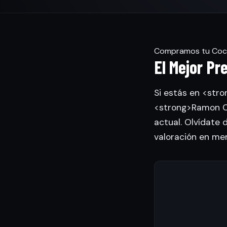
Compramos tu Coch
El Mejor Pr
Si estás en <stro
<strong>Ramon Ca
actual. Olvídate 
valoración en me