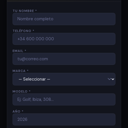
TU NOMBRE *
TELÉFONO *
EMAIL *
MARCA *
MODELO *
AÑO *