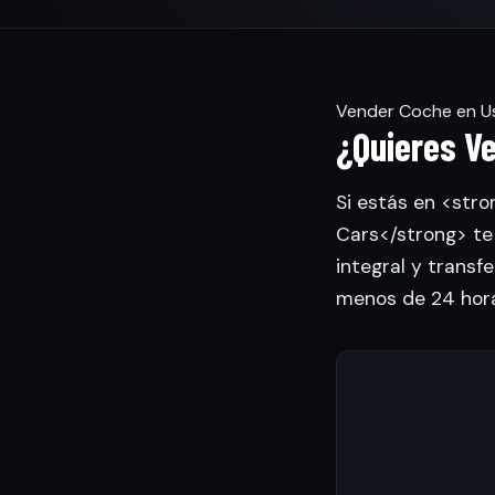
Vender Coche en U
¿Quieres V
Si estás en <str
Cars</strong> te
integral y transfe
menos de 24 hora