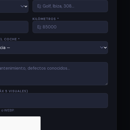
KILÓMETROS *
EL COCHE *
ÁX 5 VISUALES)
G o WEBP.