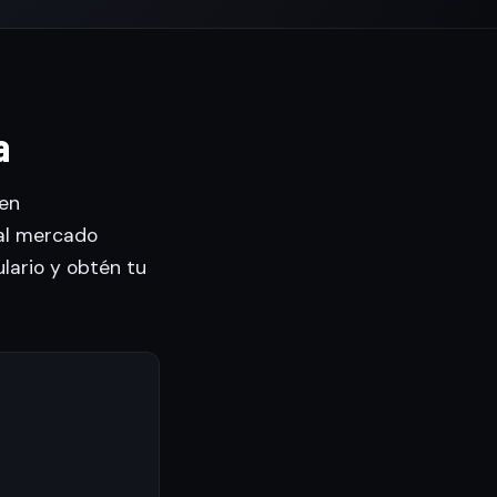
a
 en
al mercado
ulario y obtén tu