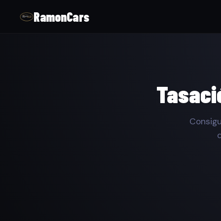
RamonCars
Tasaci
Consigu
d