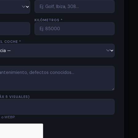
KILÓMETROS *
EL COCHE *
ÁX 5 VISUALES)
G o WEBP.