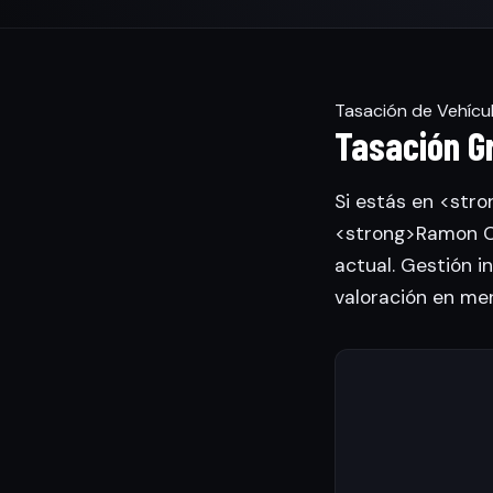
Tasación de Vehícu
Tasación G
Si estás en <str
<strong>Ramon Ca
actual. Gestión in
valoración en me