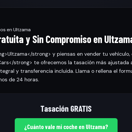
los en Ultzama
ratuita y Sin Compromiso en Ultzam
ong>Ultzama</strong> y piensas en vender tu vehículo,
rs</strong> te ofrecemos la tasación más ajustada 
tegral y transferencia incluida. Llama o rellena el form
nos de 24 horas.
Tasación GRATIS
¿Cuánto vale mi coche en Ultzama?