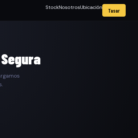
Stock
Nosotros
Ubicación
Tasar
 Segura
cargamos
s.