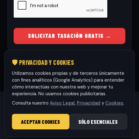
SOLICITAR TASACIÓN GRATIS →
🛡️ PRIVACIDAD Y COOKIES
Utilizamos cookies propias y de terceros únicamente
con fines analíticos (Google Analytics) para entender
cómo interactúas con nuestra web y mejorar tu
experiencia. No usamos cookies publicitarias.
Consulta nuestro
Aviso Legal
,
Privacidad
y
Cookies
.
Habaneras cars Torrevieja S.L.
· CIF: B42565317
© 2026 RamonCars. Todos los derechos reservados.
ACEPTAR COOKIES
SÓLO ESENCIALES
Aviso Legal
|
Privacidad
|
Cookies