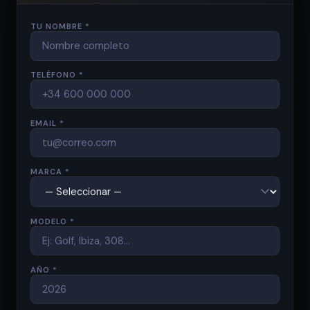
TU NOMBRE *
TELÉFONO *
EMAIL *
MARCA *
MODELO *
AÑO *